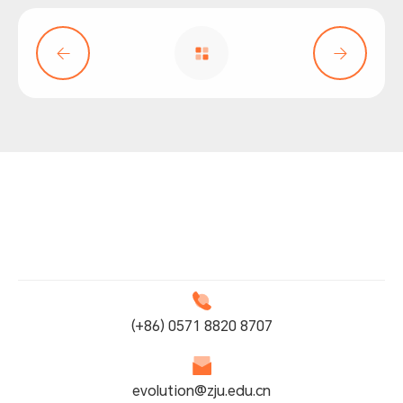
(+86) 0571 8820 8707
evolution@zju.edu.cn