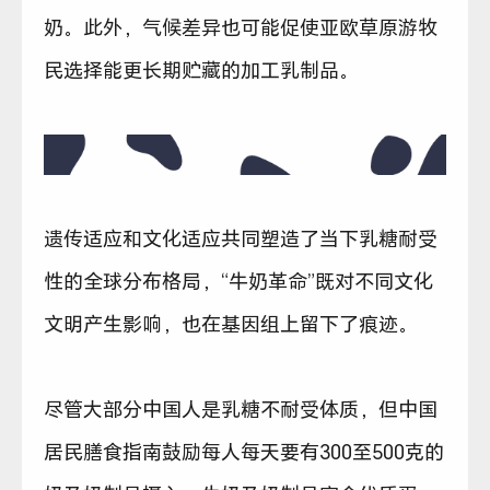
奶。此外，气候差异也可能促使亚欧草原游牧
民选择能更长期贮藏的加工乳制品。
遗传适应和文化适应共同塑造了当下乳糖耐受
性的全球分布格局，“牛奶革命”既对不同文化
文明产生影响，也在基因组上留下了痕迹。
尽管大部分中国人是乳糖不耐受体质，但中国
居民膳食指南鼓励每人每天要有300至500克的