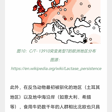
图10：C/T−13910突变类型T的欧洲地区分布
图源：
https://en.wikipedia.org/wiki/Lactase_persistence
此外，在反刍动物最初被驯化的地区（土耳其
地区）以及地中海沿岸（如意大利、希腊
等），食用牛奶数千年的人群相比北欧也只具