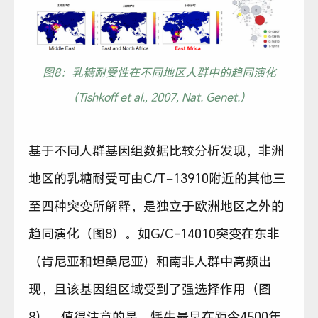
图8：乳糖耐受性在不同地区人群中的趋同演化
（Tishkoff et al., 2007, Nat. Genet.）
基于不同人群基因组数据比较分析发现，非洲
地区的乳糖耐受可由C/T−13910附近的其他三
至四种突变所解释，是独立于欧洲地区之外的
趋同演化（图8）。如G/C-14010突变在东非
（肯尼亚和坦桑尼亚）和南非人群中高频出
现，且该基因组区域受到了强选择作用（图
8）。值得注意的是，牦牛最早在距今4500年