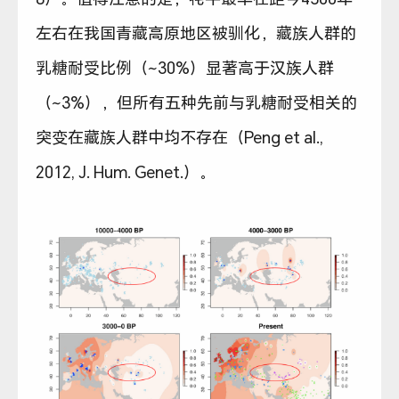
左右在我国青藏高原地区被驯化，藏族人群的
乳糖耐受比例（~30%）显著高于汉族人群
（~3%），但所有五种先前与乳糖耐受相关的
突变在藏族人群中均不存在（Peng et al.,
2012, J. Hum. Genet.）。