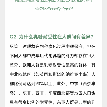
Intolerance, https://youtu.be/CXqXr6xK1xA?
si=78vyPvtscEpOgrY9
Q2. 为什么乳糖耐受性在人群间有差异？
尽管上述现象在物种演化过程中很保守，但在
不同人群中成年后代谢乳糖的能力却存在很大
差异。欧洲人群是乳糖耐受性最高的群体，其
中北欧地区（如英国和斯堪的纳维亚半岛）人
群比例可达到90%以上，此外，中东（西奈半
岛）、东非、西非、印度西北部等地区人口也
具有很高比例的耐受性，东亚人群是典型的乳