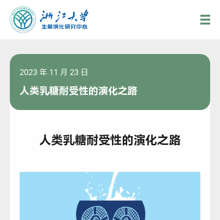
2023 年 11 月 23 日
人类乳糖耐受性的演化之路
人类乳糖耐受性的演化之路