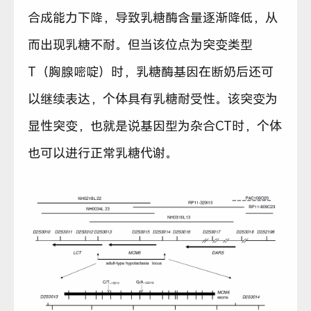
合成能力下降，导致乳糖酶含量逐渐降低，从
而出现乳糖不耐。但当该位点为突变类型
T（胸腺嘧啶）时，乳糖酶基因在断奶后还可
以继续表达，个体具有乳糖耐受性。该突变为
显性突变，也就是说基因型为杂合CT时，个体
也可以进行正常乳糖代谢。