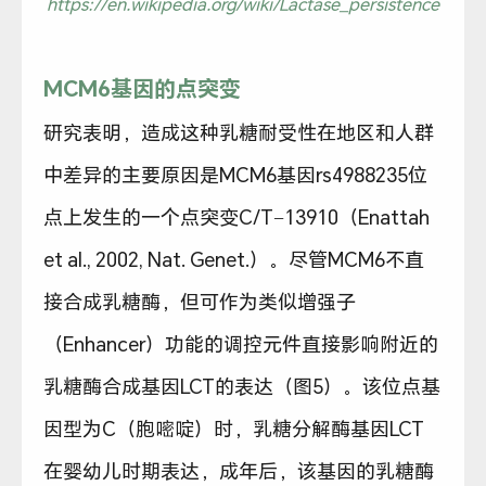
https://en.wikipedia.org/wiki/Lactase_persistence
MCM6基因的点突变
研究表明，造成这种乳糖耐受性在地区和人群
中差异的主要原因是MCM6基因rs4988235位
点上发生的一个点突变C/T−13910（Enattah
et al., 2002, Nat. Genet.）。尽管MCM6不直
接合成乳糖酶，但可作为类似增强子
（Enhancer）功能的调控元件直接影响附近的
乳糖酶合成基因LCT的表达（图5）。该位点基
因型为C（胞嘧啶）时，乳糖分解酶基因LCT
在婴幼儿时期表达，成年后，该基因的乳糖酶