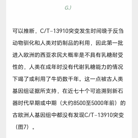
G.）
可以推断，C/T−13910突变发生时间晚于反刍
动物驯化和人类对奶制品的利用，因此第一批
进入欧洲的西亚农民大概率是不具有乳糖耐受
性的，人类在成年时没有代谢乳糖能力的情况
下喝了或利用了牛奶数千年。这一点被古人类
基因组证据所支持，在近七十个可追溯到新石
器时代早期或中期（大约8500至5000年前）的
古欧洲人基因组中都没有发现C/T−13910突变
（图7）。