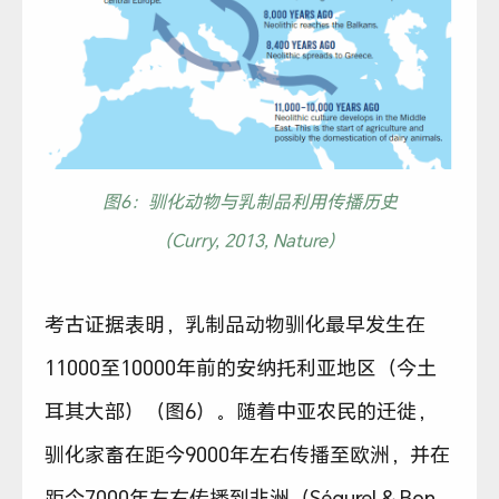
图6：驯化动物与乳制品利用传播历史
（Curry, 2013, Nature）
考古证据表明，乳制品动物驯化最早发生在
11000至10000年前的安纳托利亚地区（今土
耳其大部）（图6）。随着中亚农民的迁徙，
驯化家畜在距今9000年左右传播至欧洲，并在
距今7000年左右传播到非洲（Ségurel & Bon,