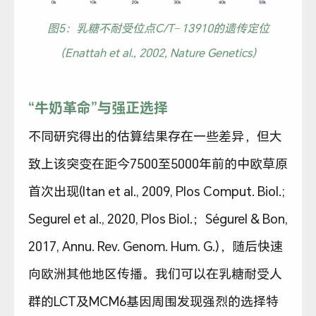
图5：乳糖不耐受位点C/T−13910的遗传定位
（Enattah et al., 2002, Nature Genetics）
“牛奶革命”与强正选择
不同研究得出的估算结果存在一些差异，但大
致上该突变在距今7500至5000年前的中欧草原
首次出现(Itan et al., 2009, Plos Comput. Biol.;
Segurel et al., 2020, Plos Biol.；Ségurel & Bon,
2017, Annu. Rev. Genom. Hum. G.)，随后快速
向欧洲其他地区传播。我们可以在乳糖耐受人
群的LCT及MCM6基因周围发现强烈的选择特