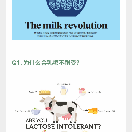
Q1. 为什么会乳糖不耐受？