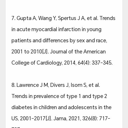
7. Gupta A, Wang Y, Spertus J A, et al. Trends
in acute myocardial infarction in young
patients and differences by sex and race,
2001 to 2010[J]. Journal of the American
College of Cardiology, 2014, 64(4): 337-345.
8. Lawrence J M, Divers J, Isom S, et al.
Trends in prevalence of type 1 and type 2
diabetes in children and adolescents in the
US, 2001-2017[J]. Jama, 2021, 326(8): 717-