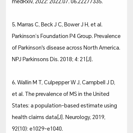
medRxiv, 2022: 2022.07. 06.22277335.
5. Marras C, Beck J C, Bower J H, et al.
Parkinson’s Foundation P4 Group. Prevalence
of Parkinson's disease across North America.
NPJ Parkinsons Dis. 2018; 4: 21[J].
6. Wallin M T, Culpepper W J, Campbell J D,
et al. The prevalence of MS in the United
States: a population-based estimate using
health claims data[J]. Neurology, 2019,
92(10): e1029-e1040.