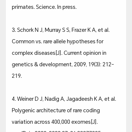
primates. Science. In press.
3. Schork N J, Murray S S, Frazer K A, et al.
Common vs. rare allele hypotheses for
complex diseases[J]. Current opinion in
genetics & development, 2009, 19(3): 212-
219.
4. Weiner D J, Nadig A, Jagadeesh K A, et al.
Polygenic architecture of rare coding
variation across 400,000 exomes[J].