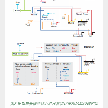
图5 果蝇与脊椎动物心脏发育特化过程的基因调控网