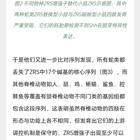
图2 不同物种ZRS增强子替代小鼠ZRS示意图，其中
两种蛇类ZRS替换型小鼠与ZRS敲除型小鼠四肢发育
严重受阻，它们的胚胎期检测不到Shh在肢芽特异性
表达。
于是他们又进一步比对序列发现，所有蛇类都
丢失了ZRS中17个碱基的核心序列（图3），而
其他脊椎动物如人、鼠、鸡、蜥蜴、鲨鱼、腔
棘鱼等覆盖有颌脊椎动物不同门类的基因组都
包含这段序列，这表明虽然脊椎动物的四肢在
形态与功能上各不相同，但发育出它们的上游
调控机制是保守的，ZRS增强子出现至少可以