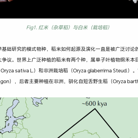
Fig1. 红米（杂草稻）与白米（栽培稻）
基础研究的模式物种，稻米如何起源及演化一直是被广泛讨论的话题
大争议。世界上广泛种植的稻米有两个种，属单子叶植物纲禾本
rice, Oryza sativa L.）和非洲栽培稻（Oryza glaberrima 
ipogon），后者主要种植在非洲，驯化自短舌野生稻（Oryza barth