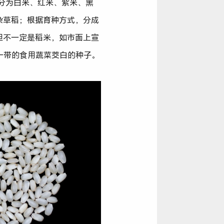
稻米分为白米、红米、紫米、黑
杂草稻；根据育种方式，分成
但不一定是稻米，如市面上宣
浙一带的食用蔬菜茭白的种子。