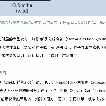
洲栽培稻和非洲栽培稻的起源与形态（Wing et al., 2019, Nat. Rev.
的表型变化，统称为“驯化综合征（Domestication Synd
粒落粒性降低（结实的种子掉了就没得吃）、种子休眠性降低（
变化的关键基因（驯化基因）也得到了广泛研究。
里?
亚洲栽培稻的起源问题。种尺度下面又分为不同亚种（Subspec
认为亚洲栽培稻可分为两个亚种：籼稻（XI, ssp. Xian / indica）和
要种植在热带及亚热带地区，如我国南方、南亚、东南亚等，粳稻主