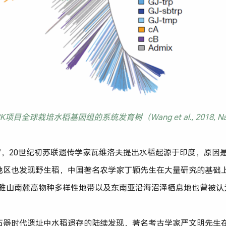
. 3K项目全球栽培水稻基因组的系统发育树（Wang et al., 2018, Na
”，20世纪初苏联遗传学家瓦维洛夫提出水稻起源于印度，原因
地区也发现野生稻，中国著名农学家丁颖先生在大量研究的基础上
拉雅山南麓高物种多样性地带以及东南亚沿海沼泽栖息地也曾被认
器时代遗址中水稻遗存的陆续发现，著名考古学家严文明先生在2