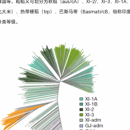
。籼稻又可划分为秋稻（aus/cA）、XI-2/、XI-3、XI-1A
大米）、热带粳稻（trp）、巴斯马蒂（Basmati/cB，俗称
分类等级。