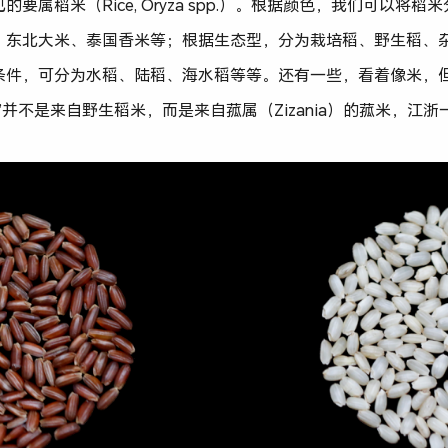
要属稻米（Rice, Oryza spp.）。根据颜色，我们可以将
、东北大米、泰国香米等；根据生态型，分为栽培稻、野生稻、
条件，可分为水稻、陆稻、海水稻等等。还有一些，看着像米，
”并不是来自野生稻米，而是来自菰属（Zizania）的菰米，江