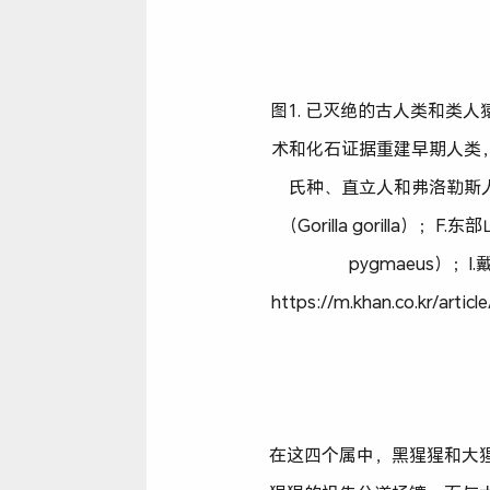
图1. 已灭绝的古人类和类人猿物
术和化石证据重建早期人类
氏种、直立人和弗洛勒斯人；C.
（Gorilla gorilla）；
pygmaeus）；I.
https://m.khan.co.kr/arti
在这四个属中，黑猩猩和大猩