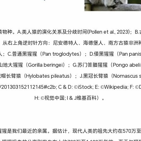
种。A.类人猿的演化关系及分歧时间(Pollen et al., 2023
，从右上角逆时针方向：尼安德特人、海德堡人、南方古猿非洲
普通黑猩猩（Pan troglodytes）；D.倭黑猩猩（Pan pan
F.东部山地大猩猩（Gorilla beringei）；G.苏门答腊猩猩（Pongo ab
戴帽长臂猿（Hylobates pileatus）；J.黑冠长臂猿（Nomascus s
cle/201303152112145#c2b; C & D: ©iStock; E: ©Wikipedia;
H: ©视觉中国; I & J维基百科）。
猩是我们最近的亲属。据估计，现代人类的祖先大约在570万至1