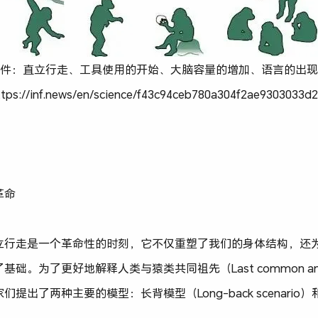
键事件：直立行走、工具使用的开始、大脑容量的增加、语言的出
://inf.news/en/science/f43c94ceb780a304f2ae9303033d
革命
立行走是一个革命性的时刻，它不仅重塑了我们的身体结构，还
。为了更好地解释人类与猿类共同祖先（Last common ance
出了两种主要的模型：长背模型（Long-back scenario）和短