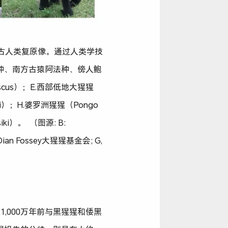
)；B.古人类复原像。通过人类学技
种、南方古猿阿法种、傍人鲍
iscus）；E.西部低地大猩猩
elii）；H.婆罗洲猩猩（Pongo
iki）。 （图源: B:
 F: ©Dian Fossey大猩猩基金会; G,
,000万年前与黑猩猩和倭黑