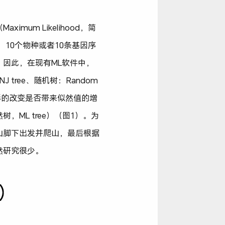
m Likelihood，简
10个物种或者10条基因序
估。因此，在现有ML软件中，
ree、随机树：Random
断树形的改变是否带来似然值的增
ML tree）（图1）。为
山脚下出发并爬山，最后根据
然研究很少。