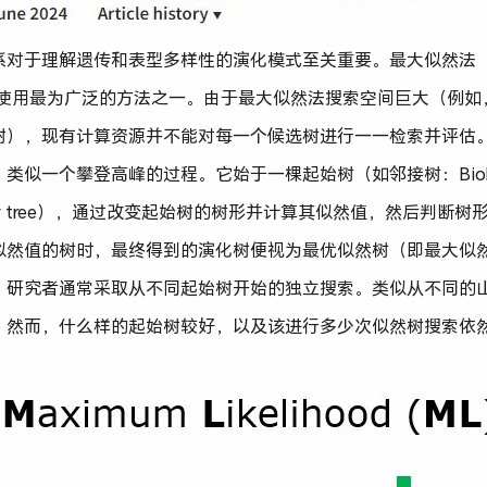
于理解遗传和表型多样性的演化模式至关重要。最大似然法（Maximu
使用最为广泛的方法之一。由于最大似然法搜索空间巨大（例如，
6 棵候选树），现有计算资源并不能对每一个候选树进行一一检索并评
似一个攀登高峰的过程。它始于一棵起始树（如邻接树：BioNJ t
imony tree），通过改变起始树的树形并计算其似然值，然后判
然值的树时，最终得到的演化树便视为最优似然树（即最大似然树，
，研究者通常采取从不同起始树开始的独立搜索。类似从不同的
。然而，什么样的起始树较好，以及该进行多少次似然树搜索依