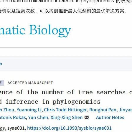
rches on maximum likelihood inference in phyloge
始树以及搜索次数，可以找到推断最大似然树的最优解决方案。