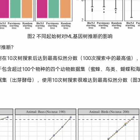
图2 不同起始树对ML基因树推断的影响
树推断？
树在10次树搜索后达到最高似然分数（100次搜索中的最高值）
于包含超过100个物种的四个动物数据集（蜜蜂、鸟类、蝴蝶和
据集（出芽酵母），使用10次树搜索很难达到最高似然分数（图