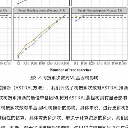
图3 不同搜索次数对ML基因树影响
推断（ASTRAL方法），我们评估了树搜索次数对ASTRAL推
、100次树搜索推断的最佳单基因ML树对ASTRAL溯祖树具有显著
考虑树搜索次数对单基因ML树推断的影响。具体来说，进行更多树搜
准确性的估算。具体需要多少次，取决于计算资源的多少。我们建
溯祖树。此外，对于串联法推断物种树，使用10次树搜索足以生成稳