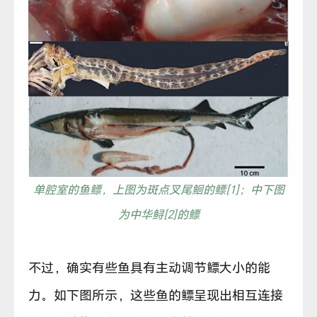
单腔室的鱼鳔，上图为斑点叉尾鮰的鳔[1]；中下图
为中华鲟[2]的鳔
不过，确实有些鱼具有主动调节鳔大小的能
力。如下图所示，这些鱼的鳔呈现出相互连接