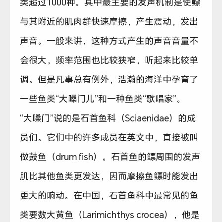
类超过1000种。其中最主要的发声机制是使鳔
与其附近的肌肉群快速摩擦，产生震动，发出
声音。一般来讲，这种方式产生的声音音量不
会很大，频率范围也比较狭窄，听起来比较单
调。但是凡事总有例外，浩瀚的海洋中孕育了
一些鱼类“大嗓门儿”和一种鱼类“歌唱家”。
“大嗓门”说的是石首鱼科（Sciaenidae）的成
员们。它们中的许多成员在英文中，直接被叫
做鼓鱼（drum fish）。石首鱼的鳔周围的发声
肌比其他鱼类更发达，因而摩擦鱼鳔时能发出
更大的响动。在中国，石首鱼科中最常见的鱼
类要数大黄鱼（Larimichthys crocea），他是