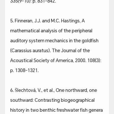
335(9-10): p. 831-842.
5. Finneran, J.J. and M.C. Hastings, A
mathematical analysis of the peripheral
auditory system mechanics in the goldfish
(Carassius auratus). The Journal of the
Acoustical Society of America, 2000. 108(3):
p. 1308-1321.
6. Šlechtová, V., et al., One northward, one
southward: Contrasting biogeographical
history in two benthic freshwater fish genera